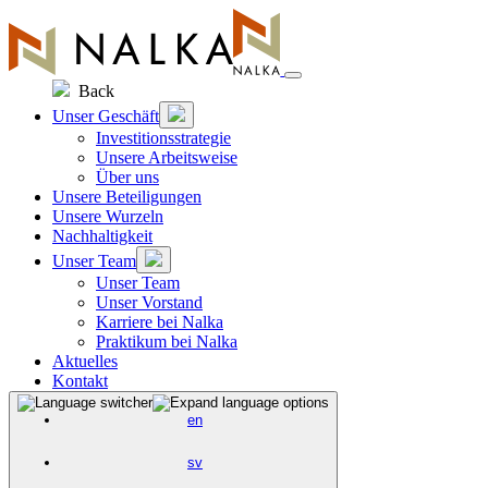
Zum
Inhalt
springen
Back
Unser Geschäft
Investitionsstrategie
Unsere Arbeitsweise
Über uns
Unsere Beteiligungen
Unsere Wurzeln
Nachhaltigkeit
Unser Team
Unser Team
Unser Vorstand
Karriere bei Nalka
Praktikum bei Nalka
Aktuelles
Kontakt
en
sv