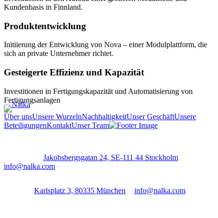
Kundenbasis in Finnland.
Produktentwicklung
Initiierung der Entwicklung von Nova – einer Modulplattform, die
sich an private Unternehmer richtet.
Gesteigerte Effizienz und Kapazität
Investitionen in Fertigungskapazität und Automatisierung von
Fertigungsanlagen
Über uns
Unsere Wurzeln
Nachhaltigkeit
Unser Geschäft
Unsere
Beteiligungen
Kontakt
Unser Team
Stockholm:
Jakobsbergsgatan 24, SE-111 44 Stockholm
│
info@nalka.com
Munich:
Karlsplatz 3, 80335 München
│
info@nalka.com