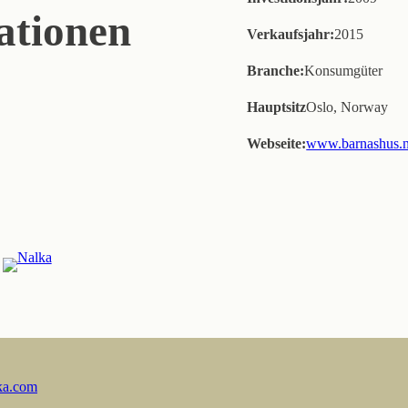
ationen
Verkaufsjahr:
2015
Branche:
Konsumgüter
Hauptsitz
Oslo, Norway
Webseite:
www.barnashus.
ka.com