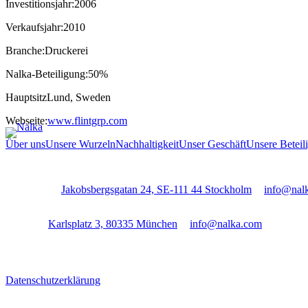
Investitionsjahr:
2006
Verkaufsjahr:
2010
Branche:
Druckerei
Nalka-Beteiligung:
50%
Hauptsitz
Lund, Sweden
Webseite:
www.flintgrp.com
Über uns
Unsere Wurzeln
Nachhaltigkeit
Unser Geschäft
Unsere Beteil
Stockholm:
Jakobsbergsgatan 24, SE-111 44 Stockholm
│
info@nal
Munich:
Karlsplatz 3, 80335 München
│
info@nalka.com
Datenschutzerklärung
Cookie-Einstellungen