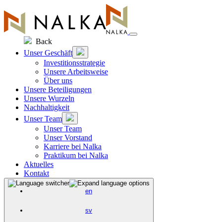
Zum
Inhalt
springen
Back
Unser Geschäft
Investitionsstrategie
Unsere Arbeitsweise
Über uns
Unsere Beteiligungen
Unsere Wurzeln
Nachhaltigkeit
Unser Team
Unser Team
Unser Vorstand
Karriere bei Nalka
Praktikum bei Nalka
Aktuelles
Kontakt
en
sv