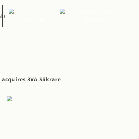
akt
EN
SV
DE
8
 acquires 3VA-Säkrare
n
6