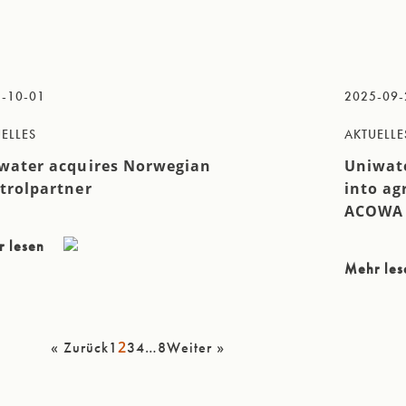
-10-01
2025-09-
ELLES
AKTUELLE
water acquires Norwegian
Uniwate
trolpartner
into ag
ACOWA
r lesen
Mehr le
2
…
« Zurück
1
3
4
8
Weiter »