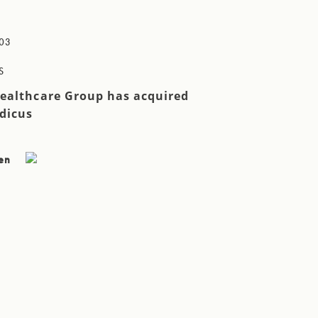
03
S
ealthcare Group has acquired
dicus
sen