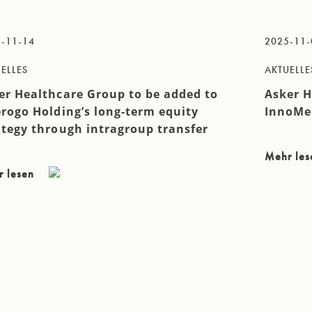
-11-14
2025-11-
ELLES
AKTUELLE
er Healthcare Group to be added to
Asker H
erogo Holding’s long-term equity
InnoMe
ategy through intragroup transfer
Mehr le
r lesen