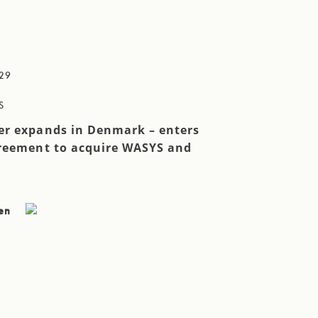
29
S
r expands in Denmark – enters
reement to acquire WASYS and
sen