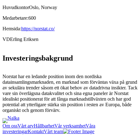
Huvudkontor
Oslo, Norway
Medarbetare:
600
Hemsida:
https://norstat.co/
VD
Erling Eriksen
Investeringsbakgrund
Norstat har en ledande position inom den nordiska
datainsamlingsmarknaden, en marknad som förväntas växa på grund
av sekulära trender såsom ett ökat behov av datadrivna insikter. Tack
vare sin överlägsna datakvalitet och sina egna paneler är Norstat
idealiskt positionerat för att fånga marknadstillväxten och har god
potential att ytterligare stärka sin position i resten av Europa, både
organiskt och genom förvärv.
Om oss
Vårt arv
Hållbarhet
Vår verksamhet
Våra
investeringar
Kontakt
Vårt team