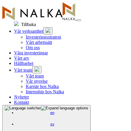
Hoppa
till
innehåll
Tillbaka
Vår verksamhet
Investeringsstrategi
Vårt arbetssätt
Om oss
Våra investeringar
Vårt arv
Hållbarhet
Vårt team
Vårt team
Vår styrelse
Karriär hos Nalka
Internship hos Nalka
Nyheter
Kontakt
en
sv