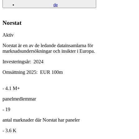
de
Norstat
Aktiv
Norstat är en av de ledande datainsamlarna för
marknadsundersökningar och insikter i Europa.
Investeringsår:
2024
Omsättning 2025:
EUR 100m
-
4.1
M+
panelmedlemmar
-
19
antal marknader där Norstat har paneler
-
3.6
K