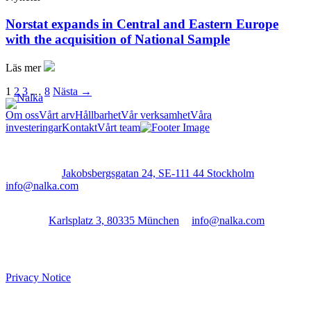
Norstat expands in Central and Eastern Europe
with the acquisition of National Sample
Läs mer
1
2
3
…
8
Nästa →
Om oss
Vårt arv
Hållbarhet
Vår verksamhet
Våra
investeringar
Kontakt
Vårt team
Stockholm:
Jakobsbergsgatan 24, SE-111 44 Stockholm
│
info@nalka.com
Munich:
Karlsplatz 3, 80335 München
│
info@nalka.com
Privacy Notice
Cookie Settings