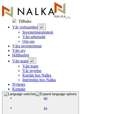
Hoppa
till
innehåll
Tillbaka
Vår verksamhet
Investeringsstrategi
Vårt arbetssätt
Om oss
Våra investeringar
Vårt arv
Hållbarhet
Vårt team
Vårt team
Vår styrelse
Karriär hos Nalka
Internship hos Nalka
Nyheter
Kontakt
en
sv